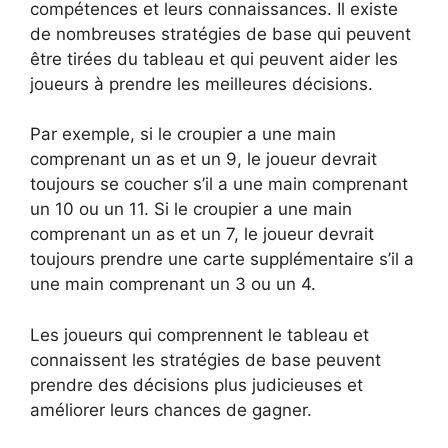
compétences et leurs connaissances. Il existe
de nombreuses stratégies de base qui peuvent
être tirées du tableau et qui peuvent aider les
joueurs à prendre les meilleures décisions.
Par exemple, si le croupier a une main
comprenant un as et un 9, le joueur devrait
toujours se coucher s’il a une main comprenant
un 10 ou un 11. Si le croupier a une main
comprenant un as et un 7, le joueur devrait
toujours prendre une carte supplémentaire s’il a
une main comprenant un 3 ou un 4.
Les joueurs qui comprennent le tableau et
connaissent les stratégies de base peuvent
prendre des décisions plus judicieuses et
améliorer leurs chances de gagner.