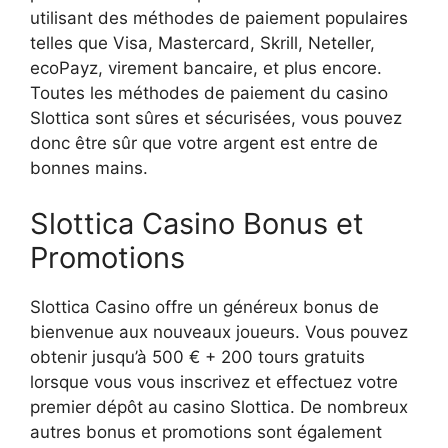
utilisant des méthodes de paiement populaires
telles que Visa, Mastercard, Skrill, Neteller,
ecoPayz, virement bancaire, et plus encore.
Toutes les méthodes de paiement du casino
Slottica sont sûres et sécurisées, vous pouvez
donc être sûr que votre argent est entre de
bonnes mains.
Slottica Casino Bonus et
Promotions
Slottica Casino offre un généreux bonus de
bienvenue aux nouveaux joueurs. Vous pouvez
obtenir jusqu’à 500 € + 200 tours gratuits
lorsque vous vous inscrivez et effectuez votre
premier dépôt au casino Slottica. De nombreux
autres bonus et promotions sont également