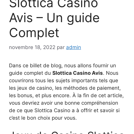
Slottica Casino
Avis – Un guide
Complet
novembre 18, 2022
par
admin
Dans ce billet de blog, nous allons fournir un
guide complet du
Slottica Casino Avis
. Nous
couvrirons tous les sujets importants tels que
les jeux de casino, les méthodes de paiement,
les bonus, et plus encore. À la fin de cet article,
vous devriez avoir une bonne compréhension
de ce que Slottica Casino a à offrir et savoir si
c’est le bon choix pour vous.