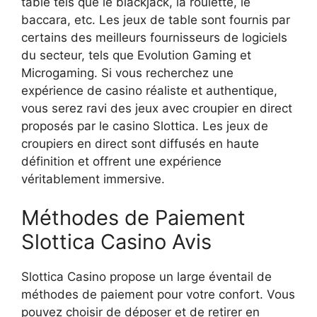
table tels que le blackjack, la roulette, le
baccara, etc. Les jeux de table sont fournis par
certains des meilleurs fournisseurs de logiciels
du secteur, tels que Evolution Gaming et
Microgaming. Si vous recherchez une
expérience de casino réaliste et authentique,
vous serez ravi des jeux avec croupier en direct
proposés par le casino Slottica. Les jeux de
croupiers en direct sont diffusés en haute
définition et offrent une expérience
véritablement immersive.
Méthodes de Paiement
Slottica Casino Avis
Slottica Casino propose un large éventail de
méthodes de paiement pour votre confort. Vous
pouvez choisir de déposer et de retirer en