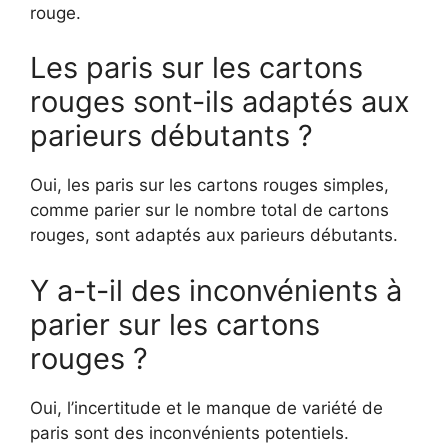
rouge.
Les paris sur les cartons
rouges sont-ils adaptés aux
parieurs débutants ?
Oui, les paris sur les cartons rouges simples,
comme parier sur le nombre total de cartons
rouges, sont adaptés aux parieurs débutants.
Y a-t-il des inconvénients à
parier sur les cartons
rouges ?
Oui, l’incertitude et le manque de variété de
paris sont des inconvénients potentiels.