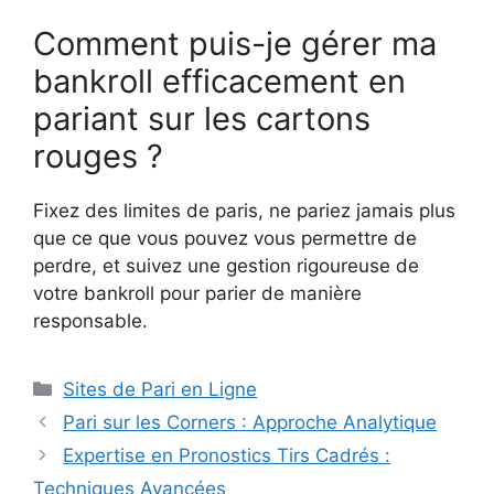
Comment puis-je gérer ma
bankroll efficacement en
pariant sur les cartons
rouges ?
Fixez des limites de paris, ne pariez jamais plus
que ce que vous pouvez vous permettre de
perdre, et suivez une gestion rigoureuse de
votre bankroll pour parier de manière
responsable.
Catégories
Sites de Pari en Ligne
Pari sur les Corners : Approche Analytique
Expertise en Pronostics Tirs Cadrés :
Techniques Avancées