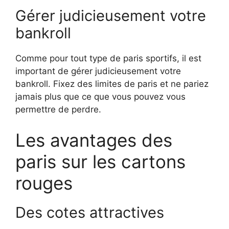
Gérer judicieusement votre
bankroll
Comme pour tout type de paris sportifs, il est
important de gérer judicieusement votre
bankroll. Fixez des limites de paris et ne pariez
jamais plus que ce que vous pouvez vous
permettre de perdre.
Les avantages des
paris sur les cartons
rouges
Des cotes attractives