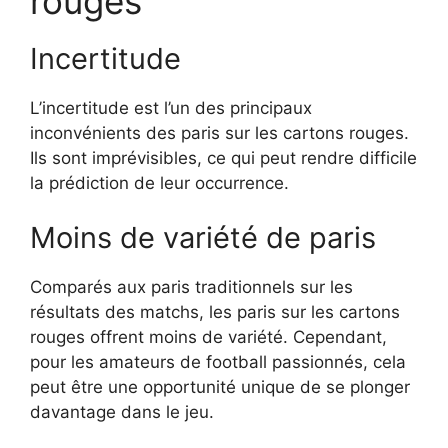
rouges
Incertitude
L’incertitude est l’un des principaux
inconvénients des paris sur les cartons rouges.
Ils sont imprévisibles, ce qui peut rendre difficile
la prédiction de leur occurrence.
Moins de variété de paris
Comparés aux paris traditionnels sur les
résultats des matchs, les paris sur les cartons
rouges offrent moins de variété. Cependant,
pour les amateurs de football passionnés, cela
peut être une opportunité unique de se plonger
davantage dans le jeu.