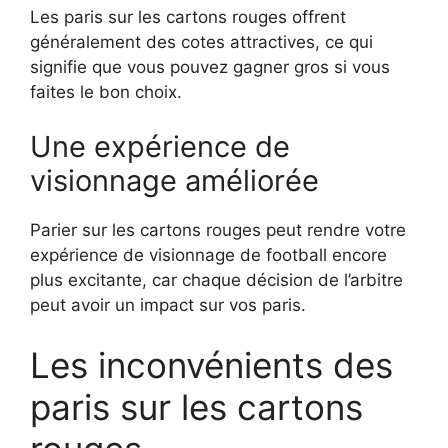
Les paris sur les cartons rouges offrent
généralement des cotes attractives, ce qui
signifie que vous pouvez gagner gros si vous
faites le bon choix.
Une expérience de
visionnage améliorée
Parier sur les cartons rouges peut rendre votre
expérience de visionnage de football encore
plus excitante, car chaque décision de l’arbitre
peut avoir un impact sur vos paris.
Les inconvénients des
paris sur les cartons