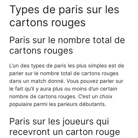
Types de paris sur les
cartons rouges
Paris sur le nombre total de
cartons rouges
L’un des types de paris les plus simples est de
parier sur le nombre total de cartons rouges
dans un match donné. Vous pouvez parier sur
le fait qu’il y aura plus ou moins d’un certain
nombre de cartons rouges. C’est un choix
populaire parmi les parieurs débutants.
Paris sur les joueurs qui
recevront un carton rouge