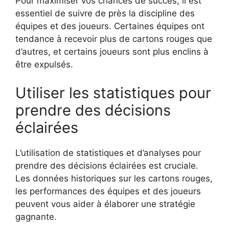
Pour maximiser vos chances de succès, il est
essentiel de suivre de près la discipline des
équipes et des joueurs. Certaines équipes ont
tendance à recevoir plus de cartons rouges que
d’autres, et certains joueurs sont plus enclins à
être expulsés.
Utiliser les statistiques pour
prendre des décisions
éclairées
L’utilisation de statistiques et d’analyses pour
prendre des décisions éclairées est cruciale.
Les données historiques sur les cartons rouges,
les performances des équipes et des joueurs
peuvent vous aider à élaborer une stratégie
gagnante.