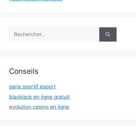
Rechercher :
Conseils
paris sportif esport
blackjack en ligne gratuit
evolution casino en ligne