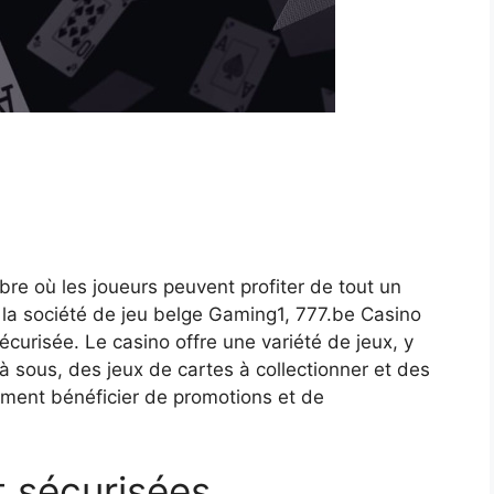
bre où les joueurs peuvent profiter de tout un
 la société de jeu belge Gaming1, 777.be Casino
curisée. Le casino offre une variété de jeux, y
 sous, des jeux de cartes à collectionner et des
ement bénéficier de promotions et de
 sécurisées