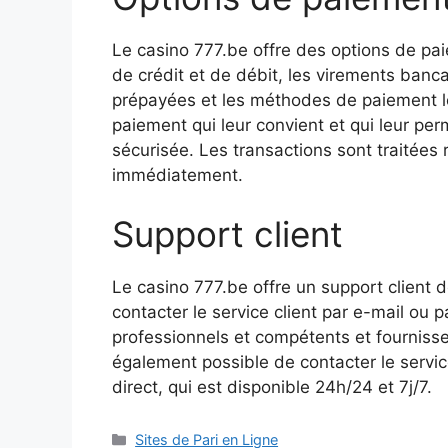
Le casino 777.be offre des options de pai
de crédit et de débit, les virements bancai
prépayées et les méthodes de paiement lo
paiement qui leur convient et qui leur pe
sécurisée. Les transactions sont traitées
immédiatement.
Support client
Le casino 777.be offre un support client d
contacter le service client par e-mail ou 
professionnels et compétents et fournissen
également possible de contacter le service
direct, qui est disponible 24h/24 et 7j/7.
Catégories
Sites de Pari en Ligne